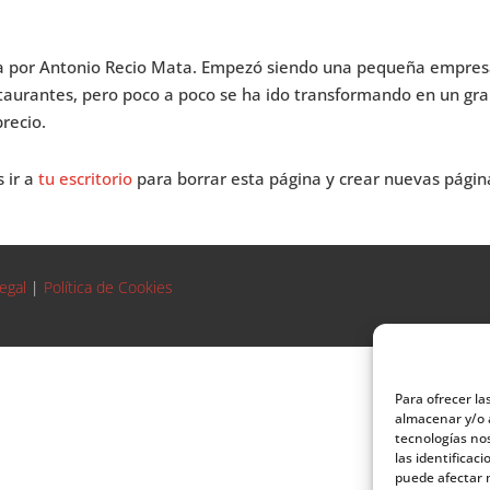
a por Antonio Recio Mata. Empezó siendo una pequeña empre
taurantes, pero poco a poco se ha ido transformando en un gr
precio.
 ir a
tu escritorio
para borrar esta página y crear nuevas págin
egal
|
Política de Cookies
Para ofrecer la
almacenar y/o a
tecnologías no
las identificac
puede afectar n