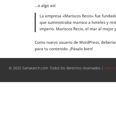
…o algo así:
La empresa «Mariscos Recio» fue fundad
que suministraba marisco a hoteles y res
imperio. Mariscos Recio, el mar al mejor 
Como nuevo usuario de WordPress, deberías
para tu contenido. ¡Pásalo bien!
© 2025 Samaranch.com. Todos los derechos reservados |
Aviso L