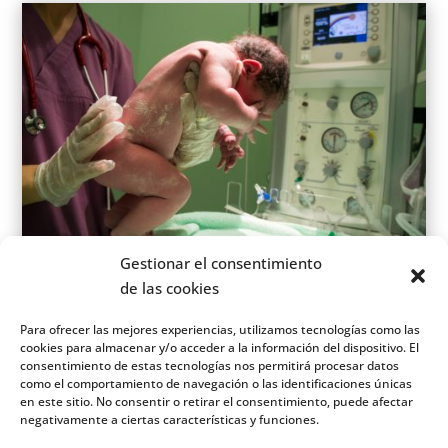
Gestionar el consentimiento
de las cookies
La femme enceinte (et le père) évaluera tous ces
Para ofrecer las mejores experiencias, utilizamos tecnologías como las
aspects et décidera si elle veut ou non effectuer des
cookies para almacenar y/o acceder a la información del dispositivo. El
tests de diagnostic prénatal.
consentimiento de estas tecnologías nos permitirá procesar datos
como el comportamiento de navegación o las identificaciones únicas
en este sitio. No consentir o retirar el consentimiento, puede afectar
negativamente a ciertas características y funciones.